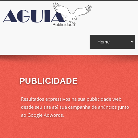
PUBLICIDADE
Resultados expressivos na sua publicidade web,
desde seu site até sua campanha de anúncios junto
ao Google Adwords.